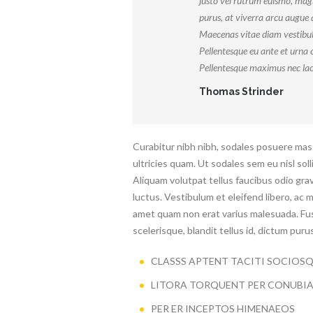
justo vel rutrum euismo, magn
purus, at viverra arcu augue q
Maecenas vitae diam vestibul
Pellentesque eu ante et urna c
Pellentesque maximus nec la
Thomas Strinder
Curabitur nibh nibh, sodales posuere mass
ultricies quam. Ut sodales sem eu nisl soll
Aliquam volutpat tellus faucibus odio grav
luctus. Vestibulum et eleifend libero, ac ma
amet quam non erat varius malesuada. Fus
scelerisque, blandit tellus id, dictum puru
CLASSS APTENT TACITI SOCIOS
LITORA TORQUENT PER CONUBI
PER ER INCEPTOS HIMENAEOS