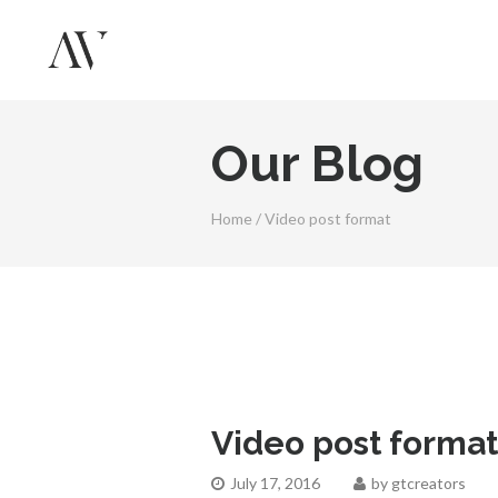
Our Blog
Home
/
Video post format
Video post format
July 17, 2016
by
gtcreators