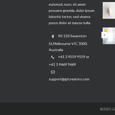
euismod, nunc sit amet
posuere gravida, dolor ipsum
lobortis tortor, sed viverra
purus dolor at massa nulla.
90-120 Swanston
St,Melbourne VIC 3000,
Australia
+61 3 9559 9559 or
+61 3 9669 9669
support@gtcreators.com
©2025 GTC