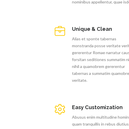
nominibus appellentur, quae is
Unique & Clean
Alias et sponte tabernas
monstranda posse veritate veri
gererentur Romae narratur cau
forsitan seditiones summatim ni
nihil a quamobrem gererentur
tabernas a summatim quamobr
veritate.
Easy Customization
Abusus enim multitudine homi
quam tranquillis in rebus diutius