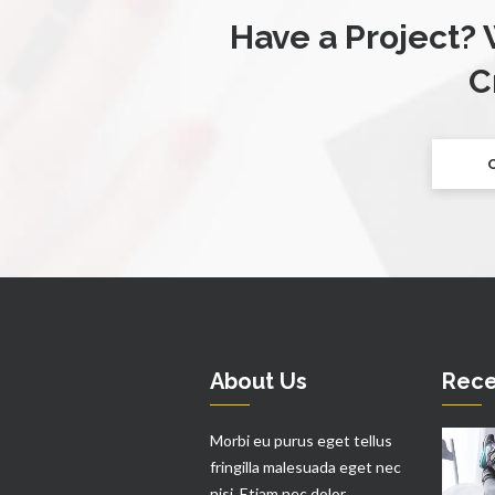
Have a Project? 
C
About Us
Rece
Morbi eu purus eget tellus
fringilla malesuada eget nec
nisi. Etiam nec dolor