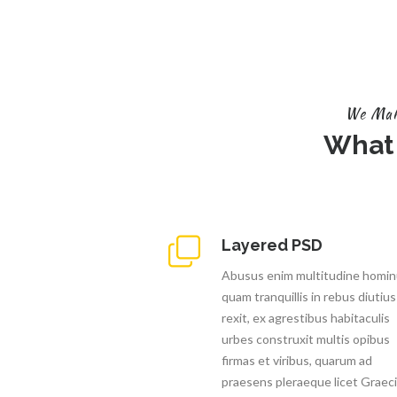
We Mak
What
Layered PSD
Abusus enim multitudine homi
quam tranquillis in rebus diutius
rexit, ex agrestibus habitaculis
urbes construxit multis opibus
firmas et viribus, quarum ad
praesens pleraeque licet Graec