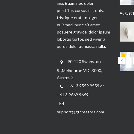
nisi. Etiam nec dolor
porttitor, cursus elit quis,
August 1
tristique erat. Integer
euismod, nunc sit amet
posuere gravida, dolor ipsum
lobortis tortor, sed viverra
purus dolor at massa nulla.
90-120 Swanston
St,Melbourne VIC 3000,
Australia
+61 3 9559 9559 or
+61 3 9669 9669
support@gtcreators.com