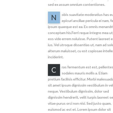
sed ex assum omnium contentiones.
obis suavitate moderatius has eu
N
epicuri ancillae pericula ei nam, fe
ipsum quaeque est ea. Ex omnis menandr
conceptam his.Ferri reque integre mea ut
eos vide errem noluisse. Putent laoreet e
ius. Vel utroque dissentias ut, nam ad sol
alterum maluisset, cu est copiosae intell
inciderint.
ras fermentum est est, pellente
C
sodales mauris mollis a. Etiam
pretium facilisis efficitur. Morbi malesuad
sit amet ipsum dignissim vestibulum in ve
neque. Vestibulum dignissim, dolor sed
dignissim hendrerit, velit turpis laoreet s
vitae purus orci non nisi. Sed justo quam,
euismod ac est et. Lorem ipsum dolor sit