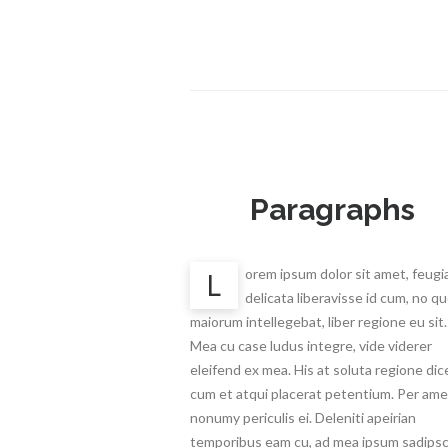
Paragraphs
orem ipsum dolor sit amet, feugi
L
delicata liberavisse id cum, no q
maiorum intellegebat, liber regione eu sit.
Mea cu case ludus integre, vide viderer
eleifend ex mea. His at soluta regione dic
cum et atqui placerat petentium. Per ame
nonumy periculis ei. Deleniti apeirian
temporibus eam cu, ad mea ipsum sadipsc