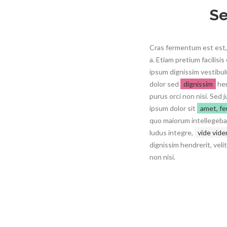
Se
Cras fermentum est est
a. Etiam pretium facilisis
ipsum dignissim vestibul
dolor sed
dignissim
hen
purus orci non nisi. Sed
ipsum dolor sit
amet, fe
quo maiorum intellegebat
ludus integre,
vide vide
dignissim hendrerit, veli
non nisi.