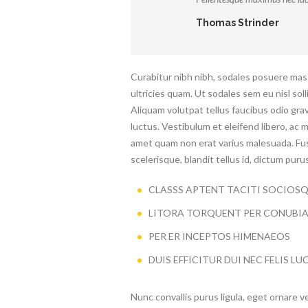
Thomas Strinder
Curabitur nibh nibh, sodales posuere mass
ultricies quam. Ut sodales sem eu nisl soll
Aliquam volutpat tellus faucibus odio grav
luctus. Vestibulum et eleifend libero, ac ma
amet quam non erat varius malesuada. Fus
scelerisque, blandit tellus id, dictum puru
CLASSS APTENT TACITI SOCIOS
LITORA TORQUENT PER CONUBI
PER ER INCEPTOS HIMENAEOS
DUIS EFFICITUR DUI NEC FELIS 
Nunc convallis purus ligula, eget ornare v