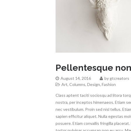
Pellentesque no
August 14, 2016
by
gtcreators
Art
,
Columns
,
Design
,
Fashion
Class aptent taciti sociosqu ad litora to
nostra, per inceptos himenaeos. Etiam s
nec vestibulum. Proin sed nisl tellus. Etia
sapien efficitur aliquet. Nulla egestas mol
posuere. Etiam convallis fringilla placerat
tortor pulvinar accumsan non eu arcu. Maur