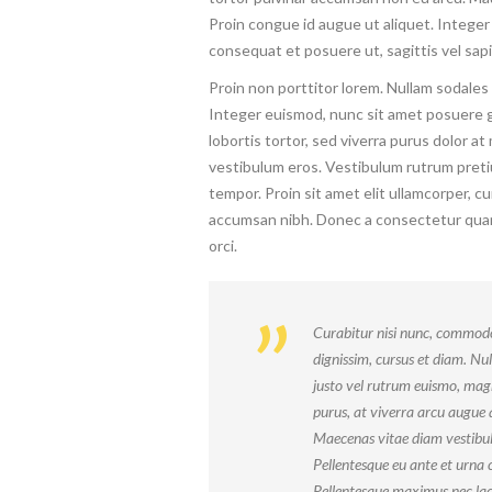
Proin congue id augue ut aliquet. Integer v
consequat et posuere ut, sagittis vel sap
Proin non porttitor lorem. Nullam sodales 
Integer euismod, nunc sit amet posuere g
lobortis tortor, sed viverra purus dolor at
vestibulum eros. Vestibulum rutrum pret
tempor. Proin sit amet elit ullamcorper, cu
accumsan nibh. Donec a consectetur qua
orci.
Curabitur nisi nunc, commodo 
dignissim, cursus et diam. Nul
justo vel rutrum euismo, magn
purus, at viverra arcu augue q
Maecenas vitae diam vestibul
Pellentesque eu ante et urna c
Pellentesque maximus nec la