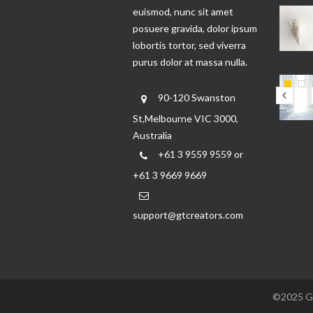
euismod, nunc sit amet
posuere gravida, dolor ipsum
lobortis tortor, sed viverra
purus dolor at massa nulla.
90-120 Swanston
St,Melbourne VIC 3000,
Australia
+61 3 9559 9559 or
+61 3 9669 9669
support@gtcreators.com
©2025 GTC