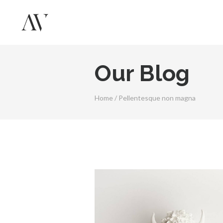
Our Blog
Home
/
Pellentesque non magna