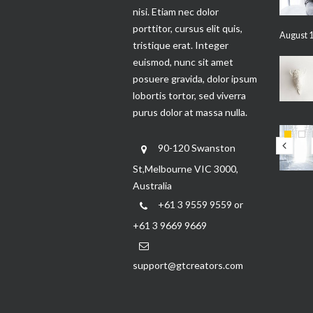
nisi. Etiam nec dolor
porttitor, cursus elit quis,
August 1
tristique erat. Integer
euismod, nunc sit amet
posuere gravida, dolor ipsum
lobortis tortor, sed viverra
purus dolor at massa nulla.
90-120 Swanston
St,Melbourne VIC 3000,
Australia
+61 3 9559 9559 or
+61 3 9669 9669
support@gtcreators.com