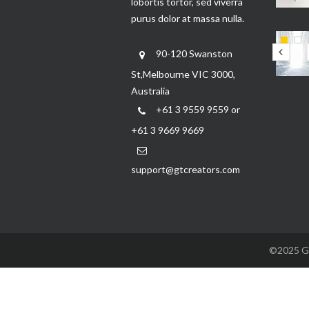
lobortis tortor, sed viverra
purus dolor at massa nulla.
90-120 Swanston
St,Melbourne VIC 3000,
Australia
+61 3 9559 9559 or
+61 3 9669 9669
support@gtcreators.com
©2025 GTC