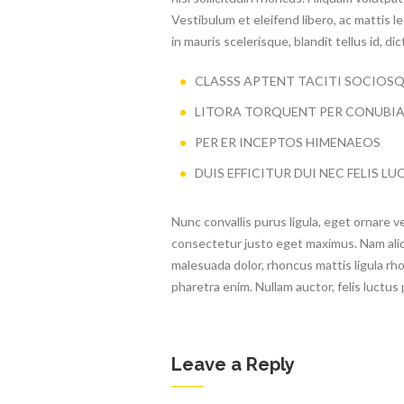
Vestibulum et eleifend libero, ac mattis 
in mauris scelerisque, blandit tellus id, di
CLASSS APTENT TACITI SOCIOS
LITORA TORQUENT PER CONUBI
PER ER INCEPTOS HIMENAEOS
DUIS EFFICITUR DUI NEC FELIS 
Nunc convallis purus ligula, eget ornare v
consectetur justo eget maximus. Nam al
malesuada dolor, rhoncus mattis ligula rh
pharetra enim. Nullam auctor, felis luctus
Leave a Reply